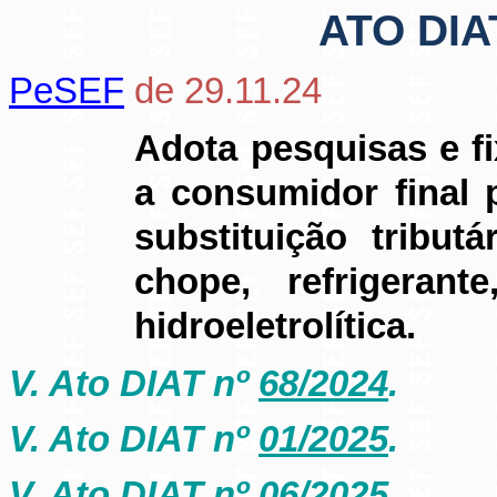
ATO DIA
PeSEF
de 29.11.24
Adota pesquisas e f
a consumidor final 
substituição tribut
chope, refrigerant
hidroeletrolítica.
V. Ato DIAT nº
68/2024
.
V. Ato DIAT nº
01/2025
.
V. Ato DIAT nº
06/2025
.