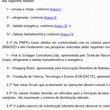
das seguintes bebidas:
I – cerveja e chope, conforme
Anexo I
;
II – refrigerante, conforme
Anexo II
;
III – bebida energética, conforme
Anexo III
; e
IV – bebida hidroeletrolítica conforme
Anexo IV
.
§ 1º Os PMPFs foram obtidos em conformidade com os critérios prev
2858/2023 e têm fundamento nas pesquisas realizadas pelas seguintes inst
I – Fink & Schappo Consultoria Ltda, apresentada pelo Sindicato Nacion
chope, refrigerante e bebida hidroeletrolítica e energética;
II – Shopping Brasil, apresentada pela Associação Brasileira de Bebida
III – Fundação de Ciência, Tecnologia e Ensino (FUN-DACTE), apresenta
§ 2º Nas notas fiscais que acobertarem as operações deverá constar a e
§ 3º Os valores fixados deverão ser utilizados para a formação da base d
varejistas, não importando o sistema de distribuição adotado.
§ 4º O sujeito passivo da substituição tributária deverá observar os v