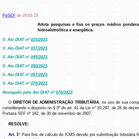
PeSEF
de 29.03.23
Adota pesquisas e fixa os preços médios ponderad
hidroeletrolítica e energética.
V. Ato DIAT nº
023/2023
.
V. Ato DIAT nº
037/2023
.
V. Ato DIAT nº
045/2023
.
V. Ato DIAT nº
050/2023
.
V. Ato DIAT nº
057/2023
.
V. Ato DIAT nº
070/2023
.
Revogado pelo Ato DIAT nº
076/2023
.
O
DIRETOR DE ADMINISTRAÇÃO TRIBUTÁRIA
, no uso de sua compe
considerando o disposto no § 3º do art. 41 da Lei n° 10.297, de 26 de de
Portaria SEF nº 182, de 30 de novembro de 2007,
RESOLVE:
Art. 1
º Para fins de cálculo do ICMS devido por substituição tributári