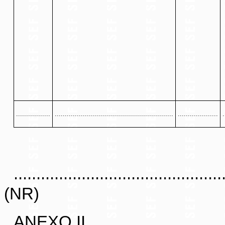
.................
...........................................................
....................
.
..............................................
(NR)
ANEXO II