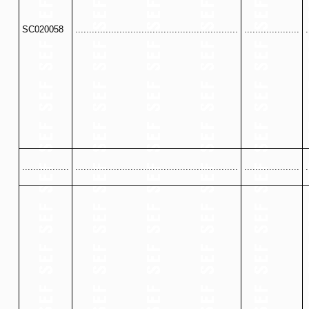
SC020058
...........................................................
....................
.
.................
...........................................................
....................
.