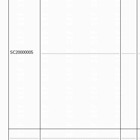
SC20000005
..............................................................
...........
.
.......................
..............................................................
...........
.