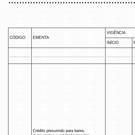
..............................................
VIGÊNCIA
CÓDIGO
EMENTA
INÍCIO
.................
...........................................................
....................
.
Crédito presumido para bares,