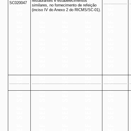
restaurantes e estabelecimentos
SC020047
....................
.
similares, no fornecimento de refeição
(inciso IV do Anexo 2 do RICMS/SC-01).
.................
...........................................................
....................
.