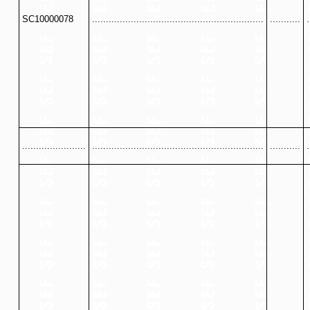
SC10000078
..............................................................
...........
.
.......................
..............................................................
...........
.