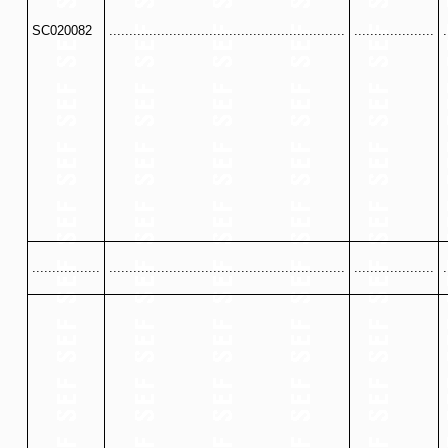
SC020082
...........................................................
....................
.
.................
...........................................................
....................
.