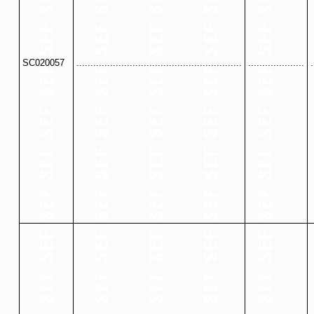
SC020057
...........................................................
....................
.