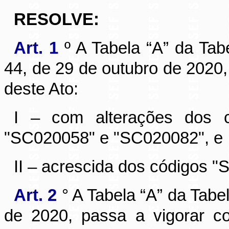
RESOLVE:
Art. 1
º A Tabela “A” da Tab
44, de 29 de outubro de 2020
deste Ato:
I – com alterações dos c
"SC020058" e "SC020082", e
II – acrescida dos códigos 
Art. 2
° A Tabela “A” da Tabe
de 2020, passa a vigorar 