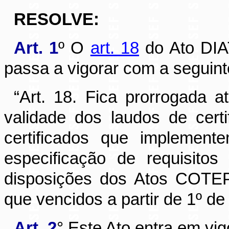
RESOLVE:
Art. 1
º O
art. 18
do Ato DIAT
passa a vigorar com a seguint
“Art. 18. Fica prorrogada 
validade dos laudos de cer
certificados que implemen
especificação de requisit
disposições dos Atos COTEP
que vencidos a partir de 1º de
Art. 2
° Este Ato entra em vig