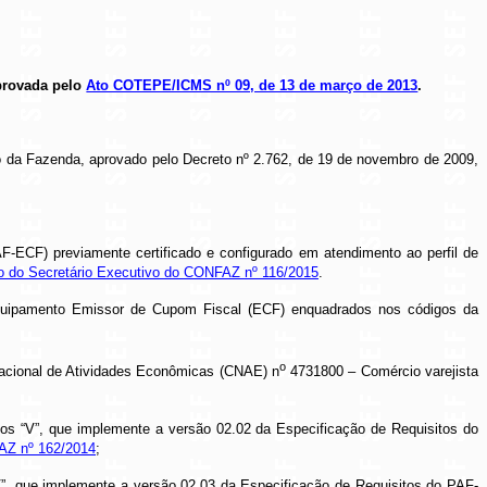
aprovada pelo
Ato COTEPE/ICMS nº 09, de 13 de março de 2013
.
do da Fazenda, aprovado pelo Decreto nº 2.762, de 19 de novembro de 2009,
ECF) previamente certificado e configurado em atendimento ao perfil de
 do Secretário Executivo do CONFAZ nº 116/2015
.
Equipamento Emissor de Cupom Fiscal (ECF) enquadrados nos códigos da
o
acional de Atividades Econômicas (CNAE) n
4731800 – Comércio varejista
itos “V”, que implemente a versão 02.02 da Especificação de Requisitos do
AZ nº 162/2014
;
“V”, que implemente a versão 02.03 da Especificação de Requisitos do PAF-