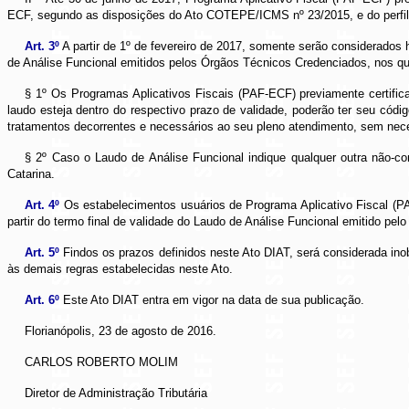
ECF, segundo as disposições do Ato COTEPE/ICMS nº 23/2015, e do perfil 
Art. 3º
A partir de 1º de fevereiro de 2017, somente serão considerados 
de Análise Funcional emitidos pelos Órgãos Técnicos Credenciados, nos qu
§ 1º Os Programas Aplicativos Fiscais (PAF-ECF) previamente certif
laudo esteja dentro do respectivo prazo de validade, poderão ter seu có
tratamentos decorrentes e necessários ao seu pleno atendimento, sem nece
§ 2º Caso o Laudo de Análise Funcional indique qualquer outra não-c
Catarina.
Art. 4º
Os estabelecimentos usuários de Programa Aplicativo Fiscal (PA
partir do termo final de validade do Laudo de Análise Funcional emitido pe
Art. 5º
Findos os prazos definidos neste Ato DIAT, será considerada inob
às demais regras estabelecidas neste Ato.
Art. 6º
Este Ato DIAT entra em vigor na data de sua publicação.
Florianópolis, 23 de agosto de 2016.
CARLOS ROBERTO MOLIM
Diretor de Administração Tributária