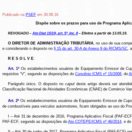
Publicado na
PSEF
em 30.08.16
Dispõe sobre os prazos para uso de Programa Aplica
REVOGADO –
Ato Diat 15/19, art. 5º, inc. II
– Efeitos a partir de 13.05.19.
O DIRETOR DE ADMINISTRAÇÃO TRIBUTÁRIA
, no uso de sua compe
e considerando o disposto no
§ 15 do art. 30-A do Anexo 9 do RICMS/SC
, 
R E S O L V E
:
Art. 1º
Os estabelecimentos usuários de Equipamento Emissor de Cupom
requisitos “V”, segundo as disposições do
Convênio ICMS nº 15/2008
, do
A
Parágrafo único. O disposto no
caput
deste artigo deverá ser atendi
Classificação Nacional de Atividades Econômicas (CNAE) de Comércio Vare
Art. 2º
Os estabelecimentos usuários de Equipamento Emissor de Cupom
de combustíveis para veículos automotores, ficam obrigados ao uso do Pro
I – Até 31 de dezembro de 2016, Programa Aplicativo Fiscal (PAF-ECF),
PAF-ECF, segundo as disposições do
Ato COTEPE/ICMS nº 46/2014
, e do
II – Até 30 de junho de 2017, Programa Aplicativo Fiscal (PAF-ECF) pr