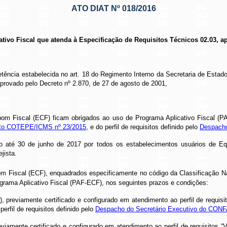
ATO DIAT Nº 018/2016
tivo Fiscal que atenda à Especificação de Requisitos Técnicos 02.03, 
tência estabelecida no art. 18 do Regimento Interno da Secretaria de Esta
aprovado pelo Decreto nº 2.870, de 27 de agosto de 2001,
 Fiscal (ECF) ficam obrigados ao uso de Programa Aplicativo Fiscal (PAF-
to COTEPE/ICMS nº 23/2015
, e do perfil de requisitos definido pelo
Despacho
do até 30 de junho de 2017 por todos os estabelecimentos usuários de 
jista.
 Fiscal (ECF), enquadrados especificamente no código da Classificação N
grama Aplicativo Fiscal (PAF-ECF), nos seguintes prazos e condições:
 previamente certificado e configurado em atendimento ao perfil de requis
 perfil de requisitos definido pelo
Despacho do Secretário Executivo do CONF
eviamente certificado e configurado em atendimento ao perfil de requisitos 