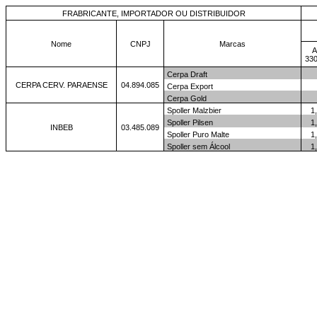
FRABRICANTE, IMPORTADOR OU DISTRIBUIDOR
Nome
CNPJ
Marcas
A
33
Cerpa Draft
CERPA CERV. PARAENSE
04.894.085
Cerpa Export
Cerpa Gold
Spoller Malzbier
1
Spoller Pilsen
1
INBEB
03.485.089
Spoller Puro Malte
1
Spoller sem Álcool
1