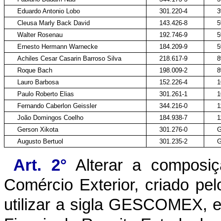
Eduardo Antonio Lobo
301.220-4
Cleusa Marly Back David
143.426-8
Walter Rosenau
192.746-9
Ernesto Hermann Warnecke
184.209-9
Achiles Cesar Casarin Barroso Silva
218.617-9
Roque Bach
198.009-2
Lauro Barbosa
152.226-4
Paulo Roberto Elias
301.261-1
Fernando Caberlon Geissler
344.216-0
João Domingos Coelho
184.938-7
Gerson Xikota
301.276-0
Augusto Bertuol
301.235-2
Art. 2°
Alterar a composiçã
Comércio Exterior, criado pe
utilizar a sigla GESCOMEX, e