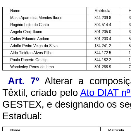
Nome
Matrícula
E
Maria Aparecida Mendes lkuno
344.209-8
Rogério Leite do Canto
304.514-4
Angelo Choji Ikuno
301.205-0
Carlos Eduardo Abdom
301.203-4
Adolfo Pedro Veiga da Silva
184.241-2
Aldo Tinióteo Alvos Filho
344.172-5
Paulo Roberto Gotelip
344.182-2
Wanderley Peres de Lima
301.268-9
Art. 7º
Alterar a composiçã
Têxtil, criado pelo
Ato DIAT nº
GESTEX, e designando os segu
Estadual:
Nome
Matrícula