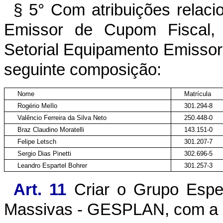
§ 5° Com atribuições relaci
Emissor de Cupom Fiscal, f
Setorial Equipamento Emisso
seguinte composição:
Nome
Matrícula
Rogério MeIlo
301.294-8
Valêncio Ferreira da Silva Neto
250.448-0
Braz Claudino Moratelli
143.151-0
Felipe Letsch
301.207-7
Sergio Dias Pinetti
302.696-5
Leandro Espartel Bohrer
301.257-3
Art. 11
Criar o Grupo Espec
Massivas - GESPLAN, com a 