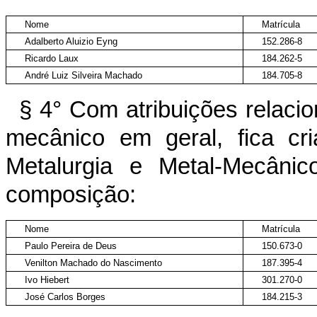
Nome
Matrícula
Adalberto Aluizio Eyng
152.286-8
Ricardo Laux
184.262-5
André Luiz Silveira Machado
184.705-8
§ 4° Com atribuições relacio
mecânico em geral, fica cri
Metalurgia e Metal-Mecân
composição:
Nome
Matrícula
Paulo Pereira de Deus
150.673-0
Venilton Machado do Nascimento
187.395-4
Ivo Hiebert
301.270-0
José Carlos Borges
184.215-3