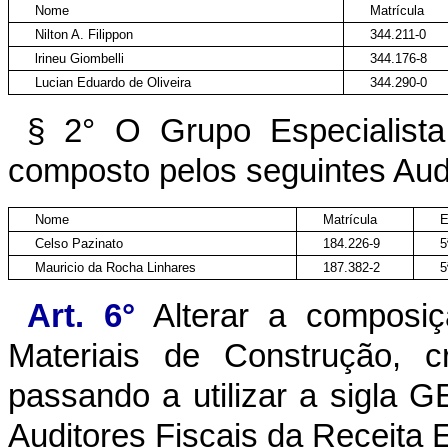
Nome
Matrícula
Nilton A. Filippon
344.211-0
lrineu Giombelli
344.176-8
Lucian Eduardo de Oliveira
344.290-0
§ 2° O Grupo Especialista
composto pelos seguintes Audi
Nome
Matrícula
E
Celso Pazinato
184.226-9
Mauricio da Rocha Linhares
187.382-2
Art. 6°
Alterar a composiçã
Materiais de Construção, 
passando a utilizar a sigla
Auditores Fiscais da Receita 