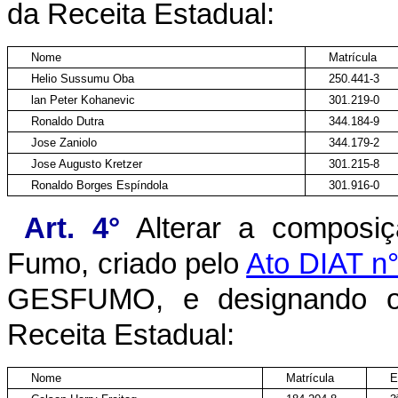
da Receita Estadual:
Nome
Matrícula
Helio Sussumu Oba
250.441-3
lan Peter Kohanevic
301.219-0
Ronaldo Dutra
344.184-9
Jose Zaniolo
344.179-2
Jose Augusto Kretzer
301.215-8
Ronaldo Borges Espíndola
301.916-0
Art. 4°
Alterar a composiçã
Fumo, criado pelo
Ato DIAT n
GESFUMO, e designando os 
Receita Estadual:
Nome
Matrícula
E