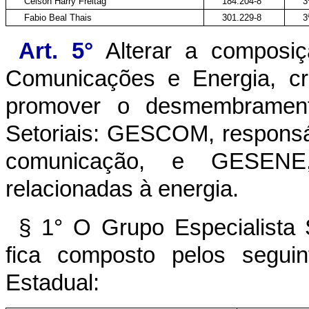
Celson Harry Freitag
184.204-8
3
Fabio Beal Thais
301.229-8
3
Art. 5°
Alterar a composiçã
Comunicações e Energia, c
promover o desmembrament
Setoriais: GESCOM, responsáv
comunicação, e GESENE, 
relacionadas à energia.
§ 1° O Grupo Especialist
fica composto pelos seguin
Estadual: