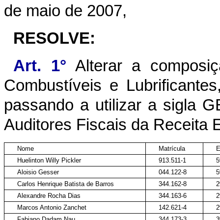
de maio de 2007,
RESOLVE:
Art. 1°
Alterar a composiçã
Combustíveis e Lubrificantes
passando a utilizar a sigla
Auditores Fiscais da Receita 
Nome
Matrícula
E
Huelinton Willy Pickler
913.511-1
Aloisio Gesser
044.122-8
Carlos Henrique Batista de Barros
344.162-8
Alexandre Rocha Dias
344.163-6
Marcos Antonio Zanchet
142.621-4
Fabiano Dadam Nau
344.173-3