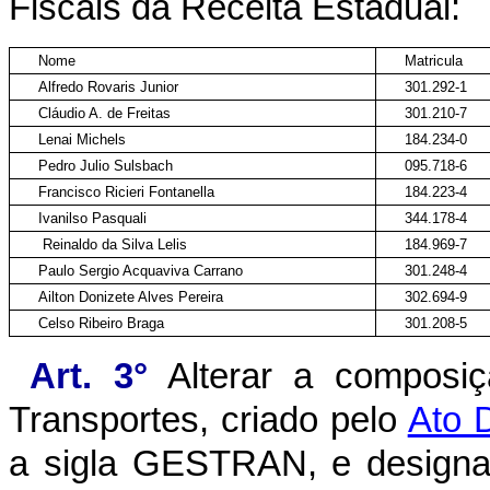
Fiscais da Receita Estadual:
Nome
Matricula
Alfredo Rovaris Junior
301.292-1
Cláudio A. de Freitas
301.210-7
Lenai Michels
184.234-0
Pedro Julio Sulsbach
095.718-6
Francisco Ricieri Fontanella
184.223-4
Ivanilso Pasquali
344.178-4
Reinaldo da Silva Lelis
184.969-7
Paulo Sergio Acquaviva Carrano
301.248-4
Ailton Donizete Alves Pereira
302.694-9
Celso Ribeiro Braga
301.208-5
Art. 3°
Alterar a composiçã
Transportes, criado pelo
Ato 
a sigla GESTRAN, e designan