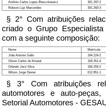
Antônio Carlos Lopes Blasczkiewicz
301.297-2
Robson Lujz Marcondes
301.260-3
§ 2° Com atribuições relac
criado o Grupo Especialist
com a seguinte composição:
Nome
Matrícula
João Antonio Gallo
184.224-2
Oilson Carlos do Amaral
169.351-4
Orlando Jacó Silva
184.255-2
Wilson Jorge Diener
012.851-1
§ 3° Com atribuições rel
automotores e auto-peças, 
Setorial Automotores - GESA