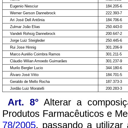
Eugenio Niesciur
184.205-6
Werner Gerson Dannebrock
222.393-7
Ari José Dell Antônia
184.706-6
Zulmar João Elias
250.443-0
Vandeli Rohsig Dannebrock
200.647-2
Jorge Luiz Steigleder
250.445-6
Rui Jose Hinnig
301.206-9
Marco Aurélio Coimbra Ramos
301.211-5
Cláudio Wilian Amoedo Guimarães
301.237-9
Murilo Bergler Lucio
344.180-6
Álvaro José Vitto
184.701-5
Geraldo de Mello Rocha
187.373-3
Jordão Luiz Moratelli
200.283-3
Art. 8°
Alterar a composiçã
Produtos Farmacêuticos e Me
78/2005
, passando a utiliza