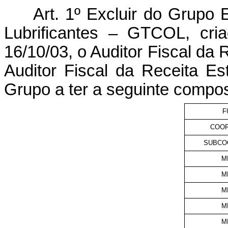
Art. 1º Excluir do Grupo 
Lubrificantes – GTCOL, cri
16/10/03, o Auditor Fiscal da R
Auditor Fiscal da Receita E
Grupo a ter a seguinte compo
F
COO
SUBCO
M
M
M
M
M