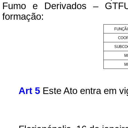
Fumo e Derivados – GTFU
formação:
FUNÇÃ
COO
SUBCO
M
M
Art 5
Este Ato entra em vi