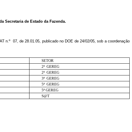
da Secretaria de Estado da Fazenda.
AT n.º
07, de 28.01.05, publicado no DOE de 24/02/05, sob a coordenação
SETOR
2ª
GEREG
2ª
GEREG
3ª
GEREG
5ª
GEREG
5ª GEREG
S@T